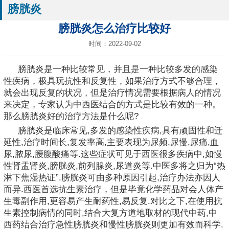
膀胱炎
膀胱炎怎么治疗比较好
时间：2022-09-02
膀胱炎是一种比较常见，并且是一种比较多发的感染
性疾病，极具玩抗性和反复性，如果治疗方式不够合理，
就会出现反复的状况，但是治疗情况需要根据病人的情况
来决定，专家认为中西医结合的方式是比较有效的一种。
那么膀胱炎好的治疗方法是什么呢?
膀胱炎是临床常见,多发的感染性疾病,具有顽固性和迁
延性,治疗时间长,复发率高,主要表现为尿频,尿慢,尿痛,血
尿,脓尿,腰腹酸痛等.这些症状可见于西医很多疾病中,如慢
性肾盂肾炎,膀胱炎,前列腺炎,尿道炎等.中医多将之归为“热
淋下焦湿热证”.膀胱炎可由多种原因引起,治疗办法亦因人
而异.西医首选抗生素治疗，但是毕竟化学药品对会人体产
生毒副作用,更容易产生耐药性,易反复.对比之下,在使用抗
生素控制病情的同时,结合大复方道地取材的现代中药,中
西药结合治疗急性膀胱炎和慢性膀胱炎则更加有效而科学.