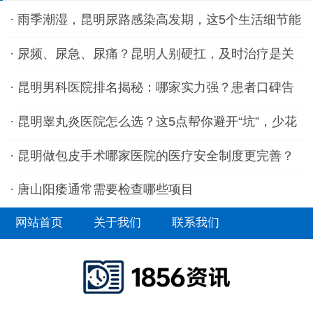
·
雨季潮湿，昆明尿路感染高发期，这5个生活细节能
救命
·
尿频、尿急、尿痛？昆明人别硬扛，及时治疗是关
键
·
昆明男科医院排名揭秘：哪家实力强？患者口碑告
诉你真相
·
昆明睾丸炎医院怎么选？这5点帮你避开“坑”，少花
冤枉钱
·
昆明做包皮手术哪家医院的医疗安全制度更完善？
·
唐山阳痿通常需要检查哪些项目
网站首页
关于我们
联系我们