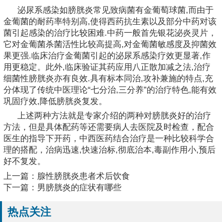
泌尿系感染如膀胱炎常见致病菌有金葡萄球菌,而由于
金葡菌的耐药率特别高,使得西药抗生素以及部分中药对该
菌引起感染的治疗比较困难.中药一般首先银花泌炎灵片，
它对金葡菌杀菌活性比较高提高,对金葡菌敏感度及抑菌效
果更强.临床治疗金葡菌引起的泌尿系感染疗效更显著,作
用更稳定。此外,临床验证其药应用八正散加减之法,治疗
细菌性膀胱炎亦有良效.具有标本同治,攻补兼施的特点,充
分体现了传统中医理论“七分治,三分养”的治疗特色,能有效
巩固疗效,降低膀胱炎复发。
上述两种方法就是专家介绍的两种对膀胱炎好的治疗
方法，但是具体配药等还需要病人去医院及时检查，配合
医生的指导下开药，中西医药结合治疗是一种比较科学合
理的搭配，治病迅速,快速治标,彻底治本,毒副作用小,预后
好不复发。
上一篇：
腺性膀胱炎患者术后饮食
下一篇：
男膀胱炎的症状有哪些
热点关注