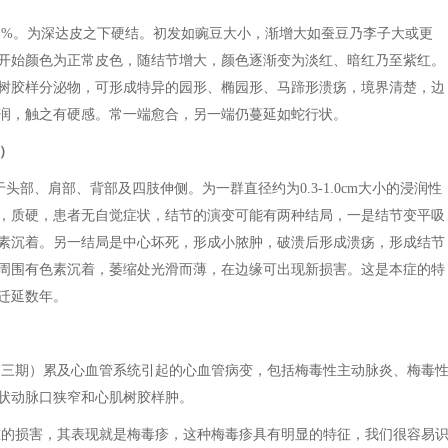
1%。为深达皮之下硬结。初发如豌豆大小，渐增大如蚕豆乃李子大或更
开始颜色为正常皮色，随结节增大，颜色逐渐变为淡红、暗红乃至紫红。
树胶样分泌物，可形成特异的园形、椭园形、马蹄形溃疡，境界清楚，边
润，触之有硬感。常一端愈合，另一端仍蔓延如蛇行状。
d）
头部、肩部、背部及四肢伸侧。为一群直径约为0.3-1.0cm大小的浸润性
，质硬，患者无自觉症状，结节的演变可能有两种结局，一是结节变平吸
素沉着。另一结局是中心坏死，形成小脓肿，破溃后形成溃疡，形成结节
周围有色素沉着，萎缩处光滑而薄，在边缘可出现新损害。这是本症的特
迁延数年。
第三期）累及心血管系统引起的心血管病变，包括梅毒性主动脉炎、梅毒
状动脉口狭窄和心肌树胶样肿。
重的损害，其表现就是梅毒疹，这种梅毒疹具有明显的特征，我们很容易