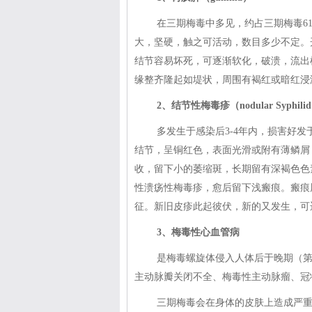
在三期梅毒中多见，约占三期梅毒6
大，坚硬，触之可活动，数目多少不定。
结节容易坏死，可逐渐软化，破溃，流出
缘整齐隆起如堤状，周围有褐红或暗红浸
2、结节性梅毒疹（nodular Syphili
多发生于感染后3-4年内，损害好发于
结节，呈铜红色，表面光滑或附有薄鳞屑
收，留下小的萎缩斑，长期留有深褐色色
性溃疡性梅毒疹，愈后留下浅瘢痕。瘢痕
征。新旧皮疹此起彼伏，新的又发生，可
3、梅毒性心血管病
是梅毒螺旋体侵入人体后于晚期（
主动脉瓣关闭不全、梅毒性主动脉瘤、冠
三期梅毒会在身体的皮肤上造成严