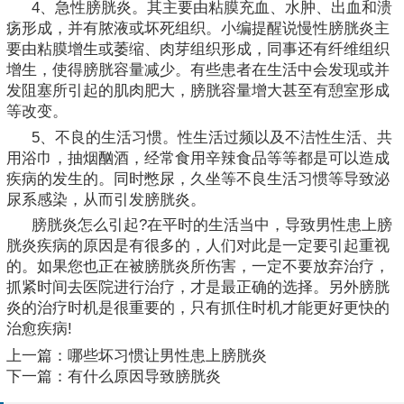
4、急性膀胱炎。其主要由粘膜充血、水肿、出血和溃
疡形成，并有脓液或坏死组织。小编提醒说慢性膀胱炎主
要由粘膜增生或萎缩、肉芽组织形成，同事还有纤维组织
增生，使得膀胱容量减少。有些患者在生活中会发现或并
发阻塞所引起的肌肉肥大，膀胱容量增大甚至有憩室形成
等改变。
5、不良的生活习惯。性生活过频以及不洁性生活、共
用浴巾，抽烟酗酒，经常食用辛辣食品等等都是可以造成
疾病的发生的。同时憋尿，久坐等不良生活习惯等导致泌
尿系感染，从而引发膀胱炎。
膀胱炎怎么引起?在平时的生活当中，导致男性患上膀
胱炎疾病的原因是有很多的，人们对此是一定要引起重视
的。如果您也正在被膀胱炎所伤害，一定不要放弃治疗，
抓紧时间去医院进行治疗，才是最正确的选择。另外膀胱
炎的治疗时机是很重要的，只有抓住时机才能更好更快的
治愈疾病!
上一篇：
哪些坏习惯让男性患上膀胱炎
下一篇：
有什么原因导致膀胱炎