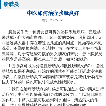
膀胱炎
中医如何治疗膀胱炎好
时间：2022-03-18
膀胱炎作为一种男女皆可得的泌尿系统疾病，已经越
来越成为广大都市白领、上班一族的烦恼。追其原因，无
非是这类人群中存在着这么几点的共同点，比如存在不勤
洗澡、不勤更换内裤、不洁性行为，在饮食上喜好辛辣刺
激等等，对于有这些习惯的男女朋友们来说，患上膀胱炎
的概率是很高的。那么患上了之后，如何治愈呢?
1.膀胱炎可以为分急性膀胱炎和慢性膀胱炎两种，急性
膀胱炎如果不彻底进行治疗的话就有可能会迁延成慢性膀
胱炎，而慢性膀胱炎在局部病情加重或者是我们身体的抵
抗力下降的时候也可以转化成急性膀胱炎。
2.我们在治疗膀胱炎的时候是可以通过中医中药来进行
治疗的，中药可以提高我们身体的免疫力，可以起到减毒
的作用。中药八正散可以起到利水通淋，清热泻火的作
用，对于急慢性膀胱炎都可以起到非常好的疗效。