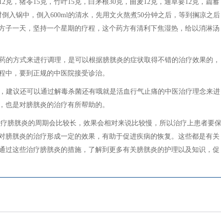
2克，猪苓15克，竹叶15克，白茅根30克，曲麦12克，通草要12克，萹蓄
材倒入锅中，倒入600ml的清水，先用文火熬煮50分钟之后，等到搁凉之后
方子一天，坚持一个星期的疗程，这个药方有清利下焦湿热，给以消淋汤
中药的方式来进行调理，是可以根据膀胱炎的症状取得不错的治疗效果的，
程中，要到正规的中医院接受诊治。
上，建议还可以通过解毒杀菌还有哦就是活血行气止痛的中医治疗理念来进
，也是对膀胱炎的治疗有所帮助的。
治疗膀胱炎的周期会比较长，效果会相对来说比较慢，所以治疗上患者要
对膀胱炎的治疗形成一定的效果，有助于促进疾病的恢复。这些都是有关
通过这些治疗膀胱炎的措施，了解到更多有关膀胱炎的护理以及知识，促